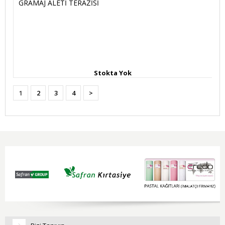
GRAMAJ ALETİ TERAZİSİ
Stokta Yok
1
2
3
4
>